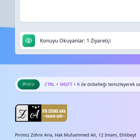
Konuyu Okuyanlar: 1 Ziyaretçi
+
+
ile önbelleği temizleyerek say
İPUCU
CTRL
SHIFT
R
Pirimiz Zöhre Ana, Hak Muhammed Ali, 12 İmam, Ehlibeyt