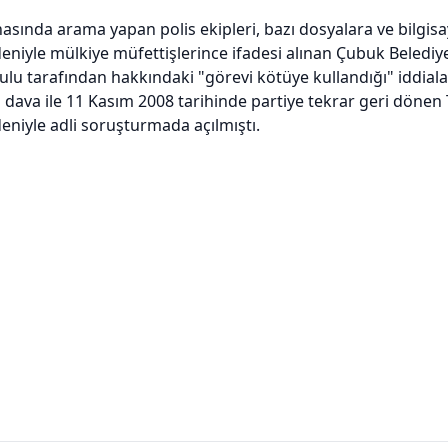
nasında arama yapan polis ekipleri, bazı dosyalara ve bilgi
deniyle mülkiye müfettişlerince ifadesi alınan Çubuk Beled
rulu tarafından hakkındaki "görevi kötüye kullandığı" iddiala
ı dava ile 11 Kasım 2008 tarihinde partiye tekrar geri dönen 
deniyle adli soruşturmada açılmıştı.