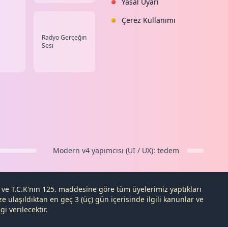
Yasal Uyarı
Çerez Kullanımı
Radyo Gerçeğin
Sesi
Modern v4
yapımcısı (UI / UX):
tedem
e ve
T.C.K
'nın 125. maddesine göre tüm üyelerimiz yaptıkları
 ulaşıldıktan en geç 3 (üç) gün içerisinde ilgili kanunlar ve
i verilecektir.