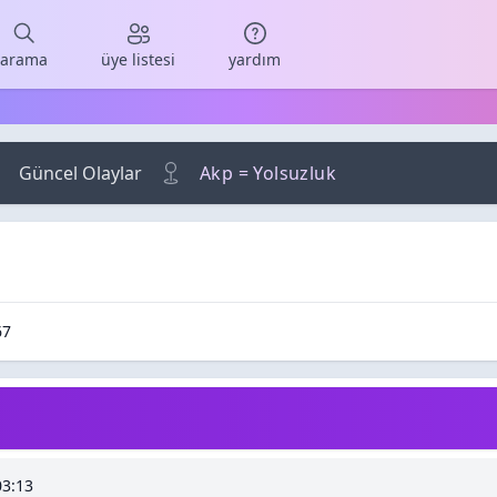
arama
üye listesi
yardım
Güncel Olaylar
Akp = Yolsuzluk
Cevaplar
unma / Görüntüleme
67
03:13