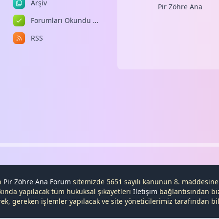
Arşiv
Pir Zöhre Ana
Forumları Okundu Kabul Et
RSS
en
Pir Zöhre Ana Forum
sitemizde 5651 sayılı kanunun 8. maddesin
kında yapılacak tüm hukuksal şikayetleri
İletişim
bağlantısından bize
, gereken işlemler yapılacak ve site yöneticilerimiz tarafından bilg