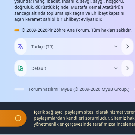
yolunda; inanç, ibadet, insanlık, sevgi, saygı, hoşgörü,
doğruluk, dürüstlük içinde; Mustafa Kemal Atatürk’ün
sancağı altında topluma ışık saçan ve Ehlibeyt kapısını
açan keramet sahibi bir Ehlibeyt evliyasıdır.
© 2009-2026
Pir Zöhre Ana Forum
. Tüm hakları saklıdır.
Forum Yazılımı:
MyBB
(© 2009-2026
MyBB Group
.)
İçerik sağlayıcı paylaşım sitesi olarak hizmet ver
paylaşımlardan kendileri sorumludur. Sitemiz hak
yönetmenlikler çerçevesinde tarafımızca incelenerek