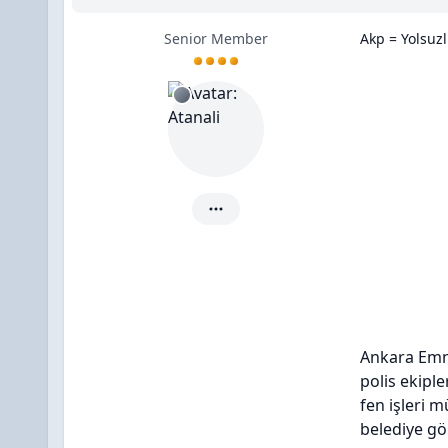
Senior Member
Akp = Yolsuz
Atanali için ayrıntılar
Ankara Emn
polis ekipl
fen işleri m
belediye gö