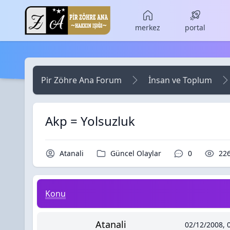
Skip to main content
merkez
portal
Pir Zöhre Ana Forum
İnsan ve Toplum
Akp = Yolsuzluk
Konu Sahibi / Yazar
Kategori / Forum
Yorumlar / 
Ok
Atanali
Güncel Olaylar
0
22
Akp = Yolsuzluk
Konu
Atanali
02/12/2008, 