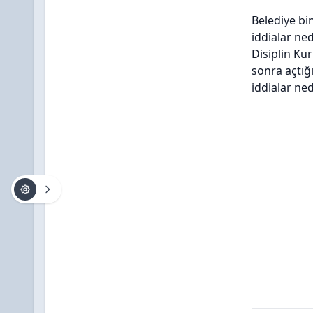
Belediye bi
iddialar ne
Disiplin Ku
sonra açtığ
iddialar ne