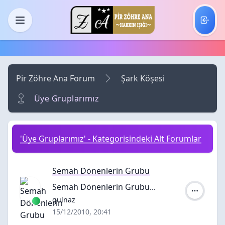
Skip to main content
Menü
Pir Zöhre Ana Forum
Şark Köşesi
Üye Gruplarımız
'Üye Gruplarımız' - Kategorisindeki Alt Forumlar
Semah Dönenlerin Grubu
Semah Dönenlerin Grubu...
Yazar:
gulnaz
15/12/2010, 20:41