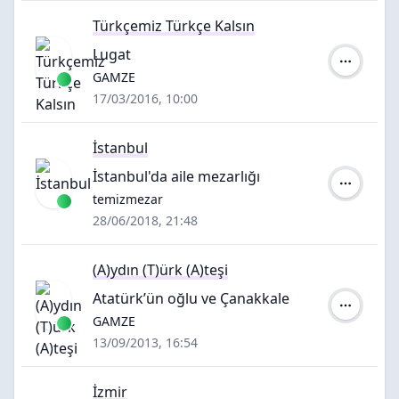
Türkçemiz Türkçe Kalsın
Lugat
Yazar:
GAMZE
17/03/2016, 10:00
İstanbul
İstanbul'da aile mezarlığı
Yazar:
temizmezar
28/06/2018, 21:48
(A)ydın (T)ürk (A)teşi
Atatürk’ün oğlu ve Çanakkale
Yazar:
GAMZE
13/09/2013, 16:54
İzmir