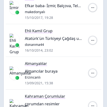
Efkar baba- İzmir, Balçova, Teleferik.
Yazar:
makedonyalı
15/10/2017, 19:28
Ehli Kamil Grup
Atatürk'ün Türkiyeyi Çağdaş uygarlık düzeyine çıkarmak için Yaptıkları
Yazar:
donanma44
16/10/2014, 23:02
Almanyalılar
Almancılar buraya
Yazar:
Erzincanlı
13/09/2021, 15:38
Kahraman Çorumlular
çorumdan resimler