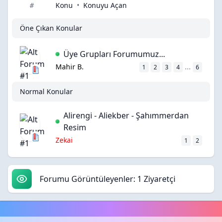
Konu
•
Konuyu Açan
#
Öne Çıkan Konular
Üye Grupları Forumumuz...
Mahir B.
...
1
2
3
4
6
Normal Konular
Alirengi - Aliekber - Şahımmerdan
Resim
Zekai
1
2
Forumu Görüntüleyenler: 1 Ziyaretçi