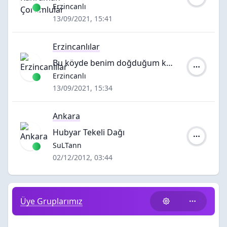
Yazar:
Erzincanlı
13/09/2021, 15:41
Erzincanlılar
Bu köyde benim doğduğum köy
Yazar:
Erzincanlı
13/09/2021, 15:34
Ankara
Hubyar Tekeli Dağı
Yazar:
SuLTann
02/12/2012, 03:44
Üye Gruplarımız