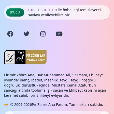
+
+
ile önbelleği temizleyerek
CTRL
SHIFT
R
İPUCU
sayfayı yenileyebilirsiniz.
Pirimiz Zöhre Ana, Hak Muhammed Ali, 12 İmam, Ehlibeyt
yolunda; inanç, ibadet, insanlık, sevgi, saygı, hoşgörü,
doğruluk, dürüstlük içinde; Mustafa Kemal Atatürk’ün
sancağı altında topluma ışık saçan ve Ehlibeyt kapısını açan
keramet sahibi bir Ehlibeyt evliyasıdır.
© 2009-2026
Pir Zöhre Ana Forum
. Tüm hakları saklıdır.