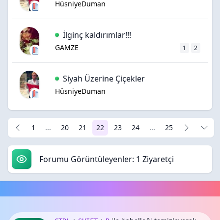
HüsniyeDuman
İlginç kaldırımlar!!!
GAMZE
1
2
Siyah Üzerine Çiçekler
HüsniyeDuman
1
...
20
21
22
23
24
...
25
Forumu Görüntüleyenler: 1 Ziyaretçi