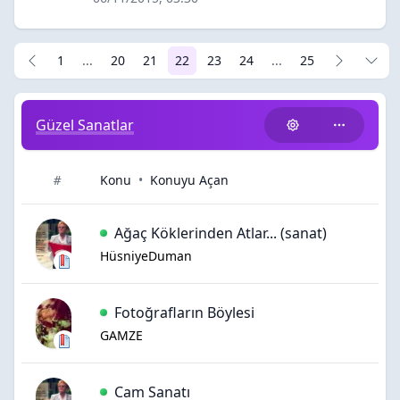
1
...
20
21
22
23
24
...
25
Güzel Sanatlar
Konu
•
Konuyu Açan
#
Ağaç Köklerinden Atlar... (sanat)
HüsniyeDuman
Fotoğrafların Böylesi
GAMZE
Cam Sanatı