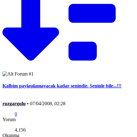
Kalbim paylaşılamayacak kadar senindir. Seninle bile...!!!
ruzgargulu
•
07/04/2008, 02:28
0
Yorum
4,156
Okunma