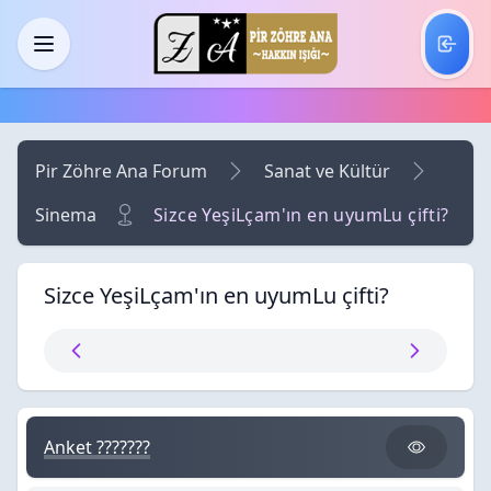
Skip to main content
Menü
Pir Zöhre Ana Forum
Sanat ve Kültür
Sinema
Sizce YeşiLçam'ın en uyumLu çifti?
Sizce YeşiLçam'ın en uyumLu çifti?
Anket ???????