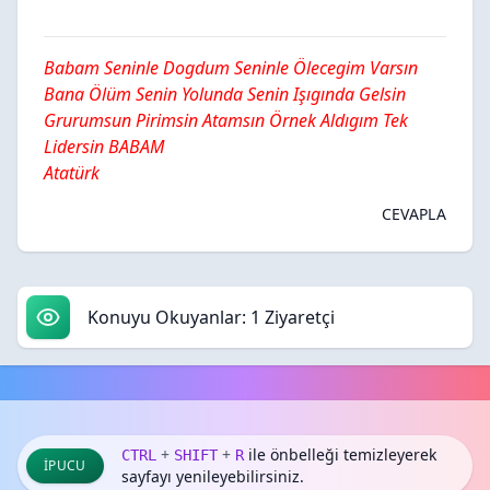
Babam Seninle Dogdum Seninle Ölecegim Varsın
Bana Ölüm Senin Yolunda Senin Işıgında Gelsin
Grurumsun Pirimsin Atamsın Örnek Aldıgım Tek
Lidersin BABAM
Atatürk
CEVAPLA
Konuyu Okuyanlar: 1 Ziyaretçi
+
+
ile önbelleği temizleyerek
CTRL
SHIFT
R
İPUCU
sayfayı yenileyebilirsiniz.