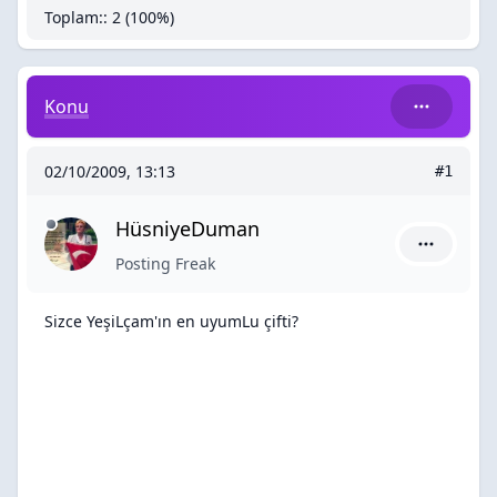
Toplam:: 2 (100%)
Sizce YeşiLçam'ın en uyumLu çifti?
Konu
02/10/2009, 13:13
#1
HüsniyeDuman
HüsniyeDu
Posting Freak
Sizce YeşiLçam'ın en uyumLu çifti?