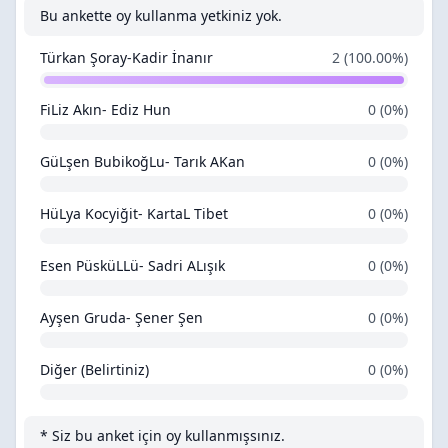
Bu ankette oy kullanma yetkiniz yok.
Türkan Şoray-Kadir İnanır
2 (100.00%)
FiLiz Akın- Ediz Hun
0 (0%)
GüLşen BubikoğLu- Tarık AKan
0 (0%)
HüLya Kocyiğit- KartaL Tibet
0 (0%)
Esen PüsküLLü- Sadri ALışık
0 (0%)
Ayşen Gruda- Şener Şen
0 (0%)
Diğer (Belirtiniz)
0 (0%)
* Siz bu anket için oy kullanmışsınız.