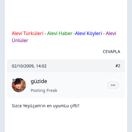
Alevi Türküleri
-
Alevi Haber
-
Alevi Köyleri
-
Alevi
Ünlüler
CEVAPLA
02/10/2009, 14:02
#2
güzide
güzide içi
Posting Freak
Sizce YeşiLçam'ın en uyumLu çifti?