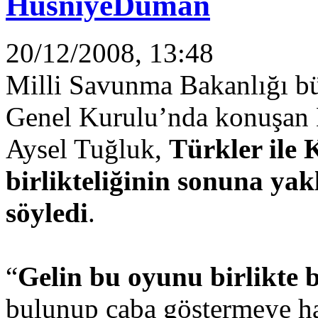
HüsniyeDuman
20/12/2008, 13:48
Milli Savunma Bakanlığı bü
Genel Kurulu’nda konuşan 
Aysel Tuğluk,
Türkler ile K
birlikteliğinin sonuna yakl
söyledi
.
“
Gelin bu oyunu birlikte 
bulunup çaba göstermeye hazı