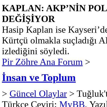
KAPLAN: AKP’NİN PO
DEĞİŞİYOR
Hasip Kaplan ise Kayseri’de
Kürtçü olmakla suçladığı AK
izlediğini söyledi.
Pir Zöhre Ana Forum
>
İnsan ve Toplum
>
Güncel Olaylar
> Tuğluk't
Türkçe Çeviri:
MyBB
, Yaz