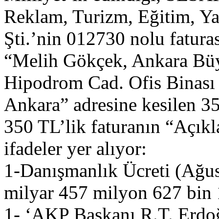
Reklam, Turizm, Eğitim, Yay
Şti.’nin 012730 nolu faturas
“Melih Gökçek, Ankara Büy
Hipodrom Cad. Ofis Binası 
Ankara” adresine kesilen 3
350 TL’lik faturanın “Açık
ifadeler yer alıyor:
1-Danışmanlık Ücreti (Ağu
milyar 457 milyon 627 bin
1- ‘AKP Başkanı R.T. Erdoğa