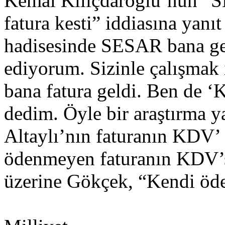
Kemal Kılıçdaroğlu’nun “S
fatura kesti” iddiasına yan
hadisesinde SESAR bana geld
ediyorum. Sizinle çalışmak 
bana fatura geldi. Ben de ‘K
dedim. Öyle bir araştırma y
Altaylı’nın faturanın KDV’
ödenmeyen faturanın KDV’si
üzerine Gökçek, “Kendi ödem