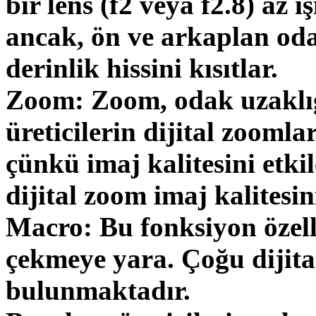
bir lens (f2 veya f2.8) az
ancak, ön ve arkaplan oda
derinlik hissini kısıtlar.
Zoom: Zoom, odak uzaklığ
üreticilerin dijital zooml
çünkü imaj kalitesini etki
dijital zoom imaj kalitesini
Macro: Bu fonksiyon özell
çekmeye yara. Çoğu dijita
bulunmaktadır.