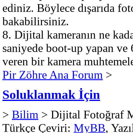
ediniz. Böylece dışarıda fo
bakabilirsiniz.
8. Dijital kameranın ne kadar
saniyede boot-up yapan ve 6
veren bir kamera muhtemelen
Pir Zöhre Ana Forum
>
Soluklanmak İçin
>
Bilim
> Dijital Fotoğraf
Türkçe Çeviri:
MyBB
, Yaz