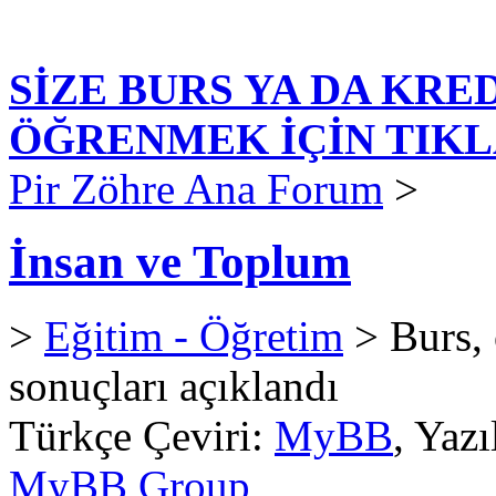
SİZE BURS YA DA KRE
ÖĞRENMEK İÇİN TIKL
Pir Zöhre Ana Forum
>
İnsan ve Toplum
>
Eğitim - Öğretim
> Burs, 
sonuçları açıklandı
Türkçe Çeviri:
MyBB
, Yaz
MyBB Group