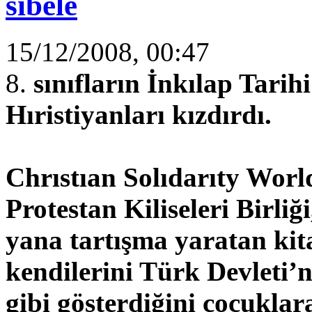
sibele
15/12/2008, 00:47
8.
sınıfların İnkılap Tarih
Hıristiyanları kızdırdı.
Chrıstıan Solıdarıty Wor
Protestan Kiliseleri Birli
yana tartışma yaratan kita
kendilerini Türk Devleti’
gibi gösterdiğini çocuklar