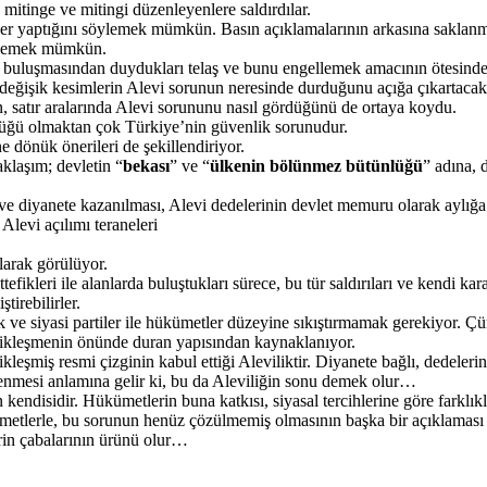
mitinge ve mitingi düzenleyenlere saldırdılar.
şler yaptığını söylemek mümkün. Basın açıklamalarının arkasına saklanm
öylemek mümkün.
ile buluşmasından duydukları telaş ve bunu engellemek amacının ötesinde
i değişik kesimlerin Alevi sorunun neresinde durduğunu açığa çıkartacak
n, satır aralarında Alevi sorununu nasıl gördüğünü de ortaya koydu.
lüğü olmaktan çok Türkiye’nin güvenlik sorunudur.
dönük önerileri de şekillendiriyor.
klaşım; devletin “
bekası
” ve “
ülkenin bölünmez bütünlüğü
” adına, 
te ve diyanete kazanılması, Alevi dedelerinin devlet memuru olarak aylığ
Alevi açılımı teraneleri
larak görülüyor.
kleri ile alanlarda buluştukları sürece, bu tür saldırıları ve kendi kar
tirebilirler.
 ve siyasi partiler ile hükümetler düzeyine sıkıştırmamak gerekiyor. Çün
atikleşmenin önünde duran yapısından kaynaklanıyor.
kleşmiş resmi çizginin kabul ettiği Aleviliktir. Diyanete bağlı, dedele
mesi anlamına gelir ki, bu da Aleviliğin sonu demek olur…
ndisidir. Hükümetlerin buna katkısı, siyasal tercihlerine göre farklıklar
ümetlerle, bu sorunun henüz çözülmemiş olmasının başka bir açıklaması
in çabalarının ürünü olur…