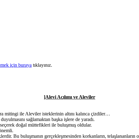
mek için buraya
tıklayınız.
]Alevi Açılımı ve Aleviler
 mitingi ile Aleviler isteklerinin altını kalınca çizdiler…
n duyulmasını sağlamaktan başka işlere de yaradı.
seçerek doğal müttefikleri ile buluşmuş oldular.
önemli.
ceklerdir. Bu buluşmanın gerçekleşmesinden korkanların, telaşlananların