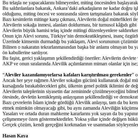
Bu telaşla ne yapacaklarını bilmeyenler, miting öncesinden başlayarak 
Bu saldırılanlara bakarak, Ankara’daki arkadaşların ne kadar doğru i
olduğunu, miting öncesi ve sonrasında süren tartışmalara bakarak s
Bazı kesimlerin mitinge karşı çıkması, Alevilerin doğal müttefikleri 
Alevilerin sokağa inmesi, alanları doldurması, bir turnusol kâğıdı gib
Alevilerin büyük hamisi telaş içinde mitingi düzenleyenlere saldırırke
Onun için Alevi sorunu, Türkiye’nin demokratikleşmesi, inanç özgür
Üzerinde kimsenin durmadığı bu yaklaşım, Alevi sorununun çözümüne 
Bilinen o nakaratın tekrarlanmasından başka bir anlamı olmayan bu ya
ön kabullerine sarılıyor.
Bu faşist, gerici yaklaşımın şekillendirdiği öneriler: Alevilerin devle
AKP ve onun sıralarında Alevilik açılımlarının mimarı olanlar için ise; 
“
Aleviler kazanılamıyorlarsa kafaları karıştırılması gerekenler
” o
Ancak her şeye rağmen Aleviler sokağın gücünü kullanarak doğal müttefi
kursağında bırakabilecekleri gibi, ülkenin genel politik iklimini de değiş
Alevilerin taleplerinin siyasetin dar zemininde çözülmeyeceğini bilmek
ötesinde, devletin kemikleşmiş anlayışının şekillendirdiği ve demokr
Bazı çevrelerin İslam içinde gördüğü Alevilik anlayışı, tam da bu kemi
etmek mümkün olmayacağı gibi, bu aynı zamanda Aleviliğin küçümsen
Yasaları ve ortada duran mahkeme kararlarını yok sayan da bu yapının ke
çelişmemeye özen göstermektedirler. Yoksa yıllar içinde değişen hük
Gerçek çözüm, kendi gerçeğini korkmadan ve usanmadan söyleyenler
Hasan Kaya