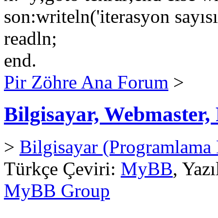
son:writeln('iterasyon sayısı
readln;
end.
Pir Zöhre Ana Forum
>
Bilgisayar, Webmaster
>
Bilgisayar (Programlama D
Türkçe Çeviri:
MyBB
, Yaz
MyBB Group