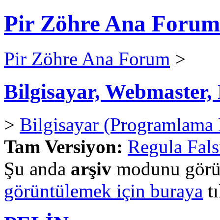
Pir Zöhre Ana Forum
Pir Zöhre Ana Forum
>
Bilgisayar, Webmaster
>
Bilgisayar (Programlama D
Tam Versiyon:
Regula Fals
Şu anda
arşiv
modunu görün
görüntülemek için buraya
tı