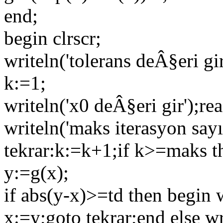
end;
begin clrscr;
writeln('tolerans deÂ§eri gir
k:=1;
writeln('x0 deÂ§eri gir');re
writeln('maks iterasyon sayı
tekrar:k:=k+1;if k>=maks t
y:=g(x);
if abs(y-x)>=td then begin w
x:=y;goto tekrar;end else wr