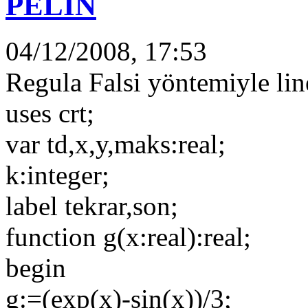
PELİN
04/12/2008, 17:53
Regula Falsi yöntemiyle li
uses crt;
var td,x,y,maks:real;
k:integer;
label tekrar,son;
function g(x:real):real;
begin
g:=(exp(x)-sin(x))/3;