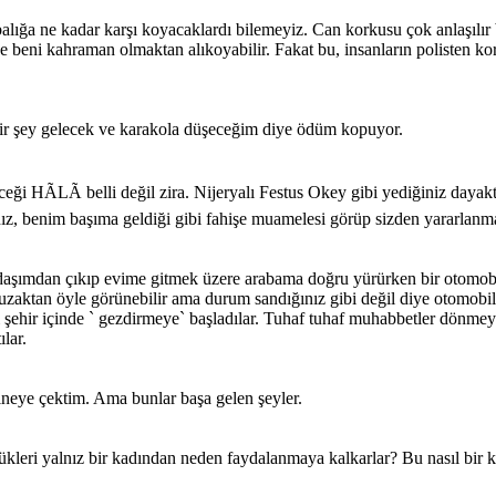
orbalığa ne kadar karşı koyacaklardı bilemeyiz. Can korkusu çok anlaşı
de beni kahraman olmaktan alıkoyabilir. Fakat bu, insanların polisten ko
ir şey gelecek ve karakola düşeceğim diye ödüm kopuyor.
ceği HÃLÃ belli değil zira. Nijeryalı Festus Okey gibi yediğiniz daya
anız, benim başıma geldiği gibi fahişe muamelesi görüp sizden yararlanma
daşımdan çıkıp evime gitmek üzere arabama doğru yürürken bir otomobil
 uzaktan öyle görünebilir ama durum sandığınız gibi değil diye otomobil
i şehir içinde ` gezdirmeye` başladılar. Tuhaf tuhaf muhabbetler dönmeye
lar.
ineye çektim. Ama bunlar başa gelen şeyler.
kleri yalnız bir kadından neden faydalanmaya kalkarlar? Bu nasıl bir 