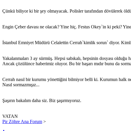
Çünkü biliyor ki bir şey olmayacak. Polisler tarafından dövülerek öldü
Engin Çeber davası ne olacak? Yine hiç. Festus Okey`in ki peki? Yine
İstanbul Emniyet Müdürü Celalettin Cerrah`kimlik sorun` diyor. Kiml
Yakalanmaları 3 ay sürmüş. Hepsi sabıkalı, hepsinin dosyası olduğu ha
Ancak çözülünce haberimiz oluyor. Bu bir başarı mıdır bunu da sorma
Cerrah nasıl bir kurumu yönettiğini bilmiyor belli ki. Kurumun halk nezd
Nasıl sormazmışız...
Şaşırın bakalım daha siz. Biz şaşırmıyoruz.
VATAN
Pir Zöhre Ana Forum
>