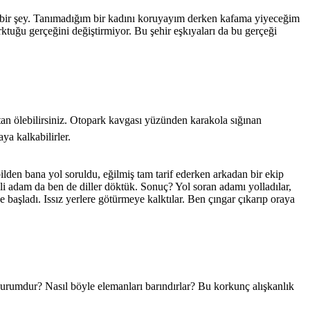
lır bir şey. Tanımadığım bir kadını koruyayım derken kafama yiyeceğim
rktuğu gerçeğini değiştirmiyor. Bu şehir eşkıyaları da bu gerçeği
ktan ölebilirsiniz. Otopark kavgası yüzünden karakola sığınan
ya kalkabilirler.
den bana yol soruldu, eğilmiş tam tarif ederken arkadan bir ekip
li adam da ben de diller döktük. Sonuç? Yol soran adamı yolladılar,
 başladı. Issız yerlere götürmeye kalktılar. Ben çıngar çıkarıp oraya
kurumdur? Nasıl böyle elemanları barındırlar? Bu korkunç alışkanlık