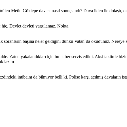
rülen Metin Göktepe davası nasıl sonuçlandı? Dava ilden ile dolaştı, de
 hiç. Devlet devleti yargılamaz. Nokta.
ik soranların başına neler geldiğini dünkü Vatan`da okudunuz. Nereye 
lde. Zaten yakalandıkları için bu haber servis edildi. Aksi taktirde bi
k lazım..
indeki intibaını da bilmiyor belli ki. Polise karşı açılmış davaların istat