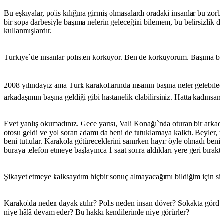
Bu eşkıyalar, polis kılığına girmiş olmasalardı oradaki insanlar bu z
bir sopa darbesiyle başıma nelerin geleceğini bilemem, bu belirsizlik 
kullanmışlardır.
Türkiye`de insanlar polisten korkuyor. Ben de korkuyorum. Başıma b
2008 yılındayız ama Türk karakollarında insanın başına neler gelebile
arkadaşımın başına geldiği gibi hastanelik olabilirsiniz. Hatta kadıns
Evet yanlış okumadınız. Gece yarısı, Vali Konağı`nda oturan bir arka
otosu geldi ve yol soran adamı da beni de tutuklamaya kalktı. Beyler,
beni tuttular. Karakola götüreceklerini sanırken hayır öyle olmadı ben
buraya telefon etmeye başlayınca 1 saat sonra aldıkları yere geri bıraktı
Şikayet etmeye kalksaydım hiçbir sonuç almayacağımı bildiğim için s
Karakolda neden dayak atılır? Polis neden insan döver? Sokakta gördü
niye hâlâ devam eder? Bu hakkı kendilerinde niye görürler?