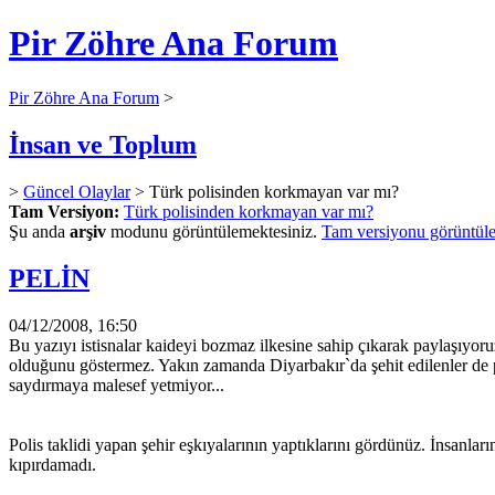
Pir Zöhre Ana Forum
Pir Zöhre Ana Forum
>
İnsan ve Toplum
>
Güncel Olaylar
> Türk polisinden korkmayan var mı?
Tam Versiyon:
Türk polisinden korkmayan var mı?
Şu anda
arşiv
modunu görüntülemektesiniz.
Tam versiyonu görüntüle
PELİN
04/12/2008, 16:50
Bu yazıyı istisnalar kaideyi bozmaz ilkesine sahip çıkarak paylaşıyoruz.
olduğunu göstermez. Yakın zamanda Diyarbakır`da şehit edilenler de po
saydırmaya malesef yetmiyor...
Polis taklidi yapan şehir eşkıyalarının yaptıklarını gördünüz. İnsanla
kıpırdamadı.