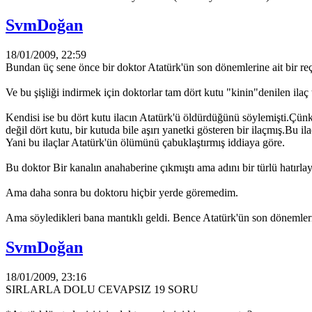
SvmDoğan
18/01/2009, 22:59
Bundan üç sene önce bir doktor Atatürk'ün son dönemlerine ait bir reçet
Ve bu şişliği indirmek için doktorlar tam dört kutu "kinin"denilen ilaç
Kendisi ise bu dört kutu ilacın Atatürk'ü öldürdüğünü söylemişti.Çünk
değil dört kutu, bir kutuda bile aşırı yanetki gösteren bir ilaçmış.Bu 
Yani bu ilaçlar Atatürk'ün ölümünü çabuklaştırmış iddiaya göre.
Bu doktor Bir kanalın anahaberine çıkmıştı ama adını bir türlü hatırl
Ama daha sonra bu doktoru hiçbir yerde göremedim.
Ama söyledikleri bana mantıklı geldi. Bence Atatürk'ün son dönemleri
SvmDoğan
18/01/2009, 23:16
SIRLARLA DOLU CEVAPSIZ 19 SORU