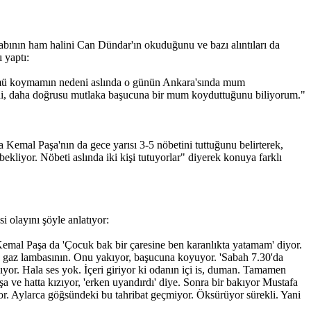
abının ham halini Can Dündar'ın okuduğunu ve bazı alıntıları da
 yaptı:
bölümü koymamın nedeni aslında o günün Ankara'sında mum
ni, daha doğrusu mutlaka başucuna bir mum koyduttuğunu biliyorum."
 Kemal Paşa'nın da gece yarısı 3-5 nöbetini tuttuğunu belirterek,
kliyor. Nöbeti aslında iki kişi tutuyorlar" diyerek konuya farklı
 olayını şöyle anlatıyor:
emal Paşa da 'Çocuk bak bir çaresine ben karanlıkta yatamam' diyor.
ış gaz lambasının. Onu yakıyor, başucuna koyuyor. 'Sabah 7.30'da
ıyor. Hala ses yok. İçeri giriyor ki odanın içi is, duman. Tamamen
a ve hatta kızıyor, 'erken uyandırdı' diye. Sonra bir bakıyor Mustafa
r. Aylarca göğsündeki bu tahribat geçmiyor. Öksürüyor sürekli. Yani