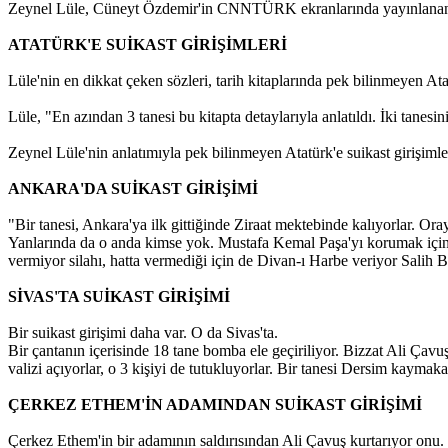
Zeynel Lüle, Cüneyt Özdemir'in CNNTÜRK ekranlarında yayınlanan 5N1
ATATÜRK'E SUİKAST GİRİŞİMLERİ
Lüle'nin en dikkat çeken sözleri, tarih kitaplarında pek bilinmeyen Atat
Lüle, "En azından 3 tanesi bu kitapta detaylarıyla anlatıldı. İki tanes
Zeynel Lüle'nin anlatımıyla pek bilinmeyen Atatürk'e suikast girişimle
ANKARA'DA SUİKAST GİRİŞİMİ
"Bir tanesi, Ankara'ya ilk gittiğinde Ziraat mektebinde kalıyorlar. Ora
Yanlarında da o anda kimse yok. Mustafa Kemal Paşa'yı korumak için öz
vermiyor silahı, hatta vermediği için de Divan-ı Harbe veriyor Salih
SİVAS'TA SUİKAST GİRİŞİMİ
Bir suikast girişimi daha var. O da Sivas'ta.
Bir çantanın içerisinde 18 tane bomba ele geçiriliyor. Bizzat Ali Çavu
valizi açıyorlar, o 3 kişiyi de tutukluyorlar. Bir tanesi Dersim kaymak
ÇERKEZ ETHEM'İN ADAMINDAN SUİKAST GİRİŞİMİ
Çerkez Ethem'in bir adamının saldırısından Ali Çavuş kurtarıyor onu. B