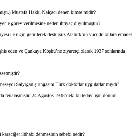
amıştı.) Mustafa Hakkı Nalçacı denen kimse midir?
er’e görev verilmesine neden ihtiyaç duyulmuştur?
esi ile niçin getirilerek destursuz Atatürk’ün vücudu onlara emanet
k teşhis eden ve Çankaya Köşkü’ne ziyaretçi olarak 1937 sonlarında
ssetmiştir?
meseydi Salyrgan şırıngasını Türk doktorlar uygularlar mıydı?
ha da fenalaşmıştır. 24 Ağustos 1938’deki bu tedavi işin dönüm
li karaciğer iltihabı denmesinin sebebi nedir?