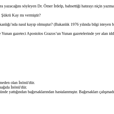
tıra yazacağını söyleyen Dr. Ömer İrdelp, bahsettiği hatırayı niçin yazma
n Şükrü Kay mı vermiştir?
kanlığı’nda nasıl kayıp olmuştur? (Bakanlık 1976 yılında bilgi isteyen 
unan gazeteci Apostolos Grazos’un Yunan gazetelerinde yer alan iddia
 neden olan İnönü'dür.
aynağıda İnönü'dür.
nde yattığından bağırsaklarından hastalanmıştır. Bağırsakları çalışmadığı