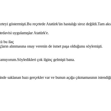
eyi göstermişti.Bu reçetede Atatürk'ün hastalığı siroz değildi.Tam aksin
 tedavisi uygulamışlar Atatürk'e.
ü bu ilaç
ilaçların alınmasına onay verenin de ismet paşa olduğunu söylemişti.
ayamıyorum.Söyledikleri çok ilginç gelmişti bana.
nde saklanan bazı gerçekler var ve bunun açığa çıkmamasının istendiği 