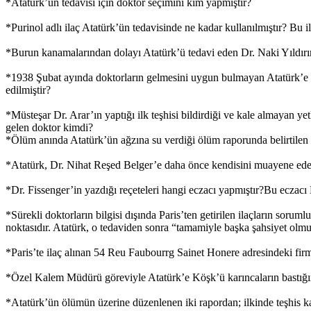
*Atatürk’ün tedavisi için doktor seçimini kim yapmıştır?
*Purinol adlı ilaç Atatürk’ün tedavisinde ne kadar kullanılmıştır? B
*Burun kanamalarından dolayı Atatürk’ü tedavi eden Dr. Naki Yıldı
*1938 Şubat ayında doktorların gelmesini uygun bulmayan Atatürk’e ra
edilmiştir?
*Müsteşar Dr. Arar’ın yaptığı ilk teşhisi bildirdiği ve kale almayan ye
gelen doktor kimdi?
*Ölüm anında Atatürk’ün ağzına su verdiği ölüm raporunda belirtile
*Atatürk, Dr. Nihat Reşed Belger’e daha önce kendisini muayene eden 
*Dr. Fissenger’in yazdığı reçeteleri hangi eczacı yapmıştır?Bu eczac
*Sürekli doktorların bilgisi dışında Paris’ten getirilen ilaçların soru
noktasıdır. Atatürk, o tedaviden sonra “tamamiyle başka şahsiyet olmu
*Paris’te ilaç alınan 54 Reu Faubourrg Sainet Honere adresindeki firma
*Özel Kalem Müdürü göreviyle Atatürk’e Köşk’ü karıncaların bastığ
*Atatürk’ün ölümün üzerine düzenlenen iki rapordan; ilkinde teşhis karın