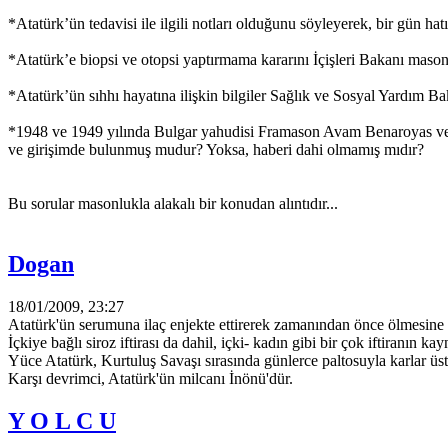
*Atatürk’ün tedavisi ile ilgili notları olduğunu söyleyerek, bir gün ha
*Atatürk’e biopsi ve otopsi yaptırmama kararını İçişleri Bakanı maso
*Atatürk’ün sıhhı hayatına ilişkin bilgiler Sağlık ve Sosyal Yardım Ba
*1948 ve 1949 yılında Bulgar yahudisi Framason Avam Benaroyas ve Y
ve girişimde bulunmuş mudur? Yoksa, haberi dahi olmamış mıdır?
Bu sorular masonlukla alakalı bir konudan alıntıdır...
Dogan
18/01/2009, 23:27
Atatürk'ün serumuna ilaç enjekte ettirerek zamanından önce ölmesine
İçkiye bağlı siroz iftirası da dahil, içki- kadın gibi bir çok iftiranın k
Yüce Atatürk, Kurtuluş Savaşı sırasında günlerce paltosuyla karlar üstü
Karşı devrimci, Atatürk'ün milcanı İnönü'dür.
Y O L C U