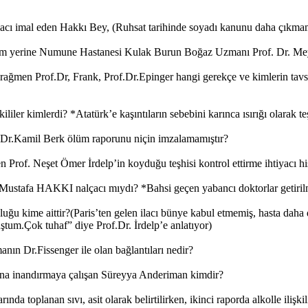
u ilacı imal eden Hakkı Bey, (Ruhsat tarihinde soyadı kanunu daha çıkm
rım yerine Numune Hastanesi Kulak Burun Boğaz Uzmanı Prof. Dr. Mey
ğmen Prof.Dr, Frank, Prof.Dr.Epinger hangi gerekçe ve kimlerin tavsiy
tkililer kimlerdi? *Atatürk’e kaşıntıların sebebini karınca ısırığı olara
n Dr.Kamil Berk ölüm raporunu niçin imzalamamıştır?
Prof. Neşet Ömer İrdelp’in koyduğu teşhisi kontrol ettirme ihtiyacı hi
ı Mustafa HAKKI nalçacı mıydı? *Bahsi geçen yabancı doktorlar getiril
mluluğu kime aittir?(Paris’ten gelen ilacı bünye kabul etmemiş, hasta da
ştum.Çok tuhaf” diye Prof.Dr. İrdelp’e anlatıyor)
nın Dr.Fissenger ile olan bağlantıları nedir?
ına inandırmaya çalışan Süreyya Anderiman kimdir?
da toplanan sıvı, asit olarak belirtilirken, ikinci raporda alkolle ilişki