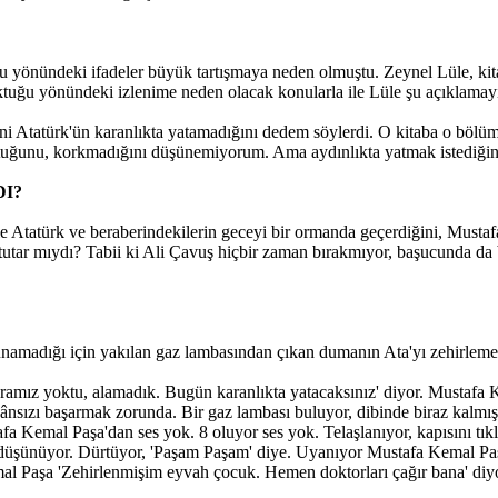
u yönündeki ifadeler büyük tartışmaya neden olmuştu. Zeynel Lüle, kit
rktuğu yönündeki izlenime neden olacak konularla ile Lüle şu açıklamayı
 Yani Atatürk'ün karanlıkta yatamadığını dedem söylerdi. O kitaba o 
ktuğunu, korkmadığını düşünemiyorum. Ama aydınlıkta yatmak istediği
I?
 Atatürk ve beraberindekilerin geceyi bir ormanda geçerdiğini, Mustafa
tar mıydı? Tabii ki Ali Çavuş hiçbir zaman bırakmıyor, başucunda da be
madığı için yakılan gaz lambasından çıkan dumanın Ata'yı zehirlemesi
amız yoktu, alamadık. Bugün karanlıkta yatacaksınız' diyor. Mustafa K
kânsızı başarmak zorunda. Bir gaz lambası buluyor, dibinde biraz kalm
a Kemal Paşa'dan ses yok. 8 oluyor ses yok. Telaşlanıyor, kapısını tıkl
ini düşünüyor. Dürtüyor, 'Paşam Paşam' diye. Uyanıyor Mustafa Kemal Paş
l Paşa 'Zehirlenmişim eyvah çocuk. Hemen doktorları çağır bana' diyo