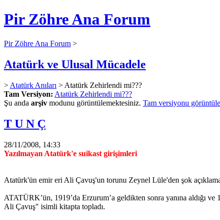
Pir Zöhre Ana Forum
Pir Zöhre Ana Forum
>
Atatürk ve Ulusal Mücadele
>
Atatürk Anıları
> Atatürk Zehirlendi mi???
Tam Versiyon:
Atatürk Zehirlendi mi???
Şu anda
arşiv
modunu görüntülemektesiniz.
Tam versiyonu görüntüle
T U N Ç
28/11/2008, 14:33
Yazılmayan Atatürk'e suikast girişimleri
Atatürk'ün emir eri Ali Çavuş'un torunu Zeynel Lüle'den şok açıklamal
ATATÜRK’ün, 1919’da Erzurum’a geldikten sonra yanına aldığı ve 1925
Ali Çavuş" isimli kitapta topladı.