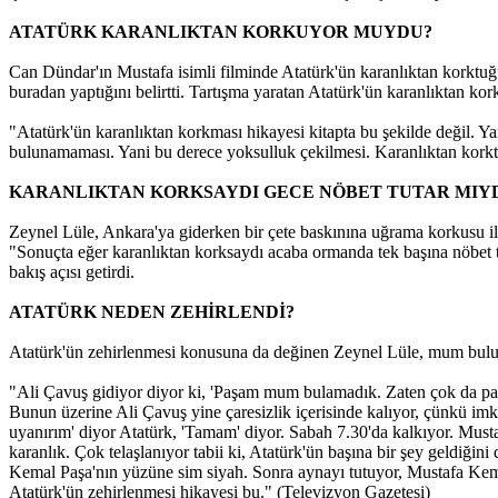
ATATÜRK KARANLIKTAN KORKUYOR MUYDU?
Can Dündar'ın Mustafa isimli filminde Atatürk'ün karanlıktan korktuğ
buradan yaptığını belirtti. Tartışma yaratan Atatürk'ün karanlıktan ko
"Atatürk'ün karanlıktan korkması hikayesi kitapta bu şekilde değil.
bulunamaması. Yani bu derece yoksulluk çekilmesi. Karanlıktan kor
KARANLIKTAN KORKSAYDI GECE NÖBET TUTAR MIYD
Zeynel Lüle, Ankara'ya giderken bir çete baskınına uğrama korkusu ile
"Sonuçta eğer karanlıktan korksaydı acaba ormanda tek başına nöbet tu
bakış açısı getirdi.
ATATÜRK NEDEN ZEHİRLENDİ?
Atatürk'ün zehirlenmesi konusuna da değinen Zeynel Lüle, mum buluna
"Ali Çavuş gidiyor diyor ki, 'Paşam mum bulamadık. Zaten çok da par
Bunun üzerine Ali Çavuş yine çaresizlik içerisinde kalıyor, çünkü im
uyanırım' diyor Atatürk, 'Tamam' diyor. Sabah 7.30'da kalkıyor. Mustaf
karanlık. Çok telaşlanıyor tabii ki, Atatürk'ün başına bir şey geldiğ
Kemal Paşa'nın yüzüne sim siyah. Sonra aynayı tutuyor, Mustafa Kema
Atatürk'ün zehirlenmesi hikayesi bu." (Televizyon Gazetesi)