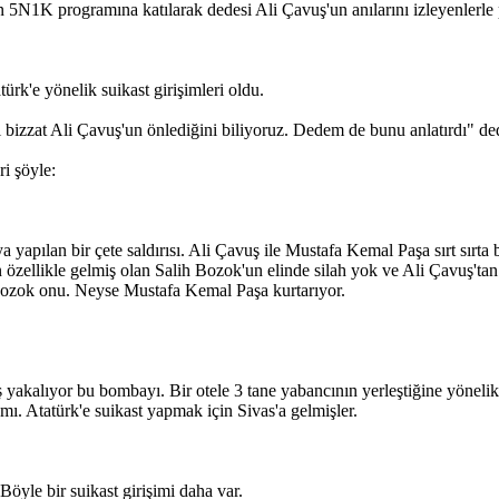
K programına katılarak dedesi Ali Çavuş'un anılarını izleyenlerle p
ürk'e yönelik suikast girişimleri oldu.
ini bizzat Ali Çavuş'un önlediğini biliyoruz. Dedem de bunu anlatırdı" de
ri şöyle:
ya yapılan bir çete saldırısı. Ali Çavuş ile Mustafa Kemal Paşa sırt sırta
ellikle gelmiş olan Salih Bozok'un elinde silah yok ve Ali Çavuş'tan i
 Bozok onu. Neyse Mustafa Kemal Paşa kurtarıyor.
ş yakalıyor bu bombayı. Bir otele 3 tane yabancının yerleştiğine yönelik 
amı. Atatürk'e suikast yapmak için Sivas'a gelmişler.
öyle bir suikast girişimi daha var.