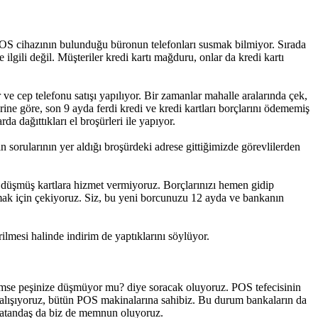
 POS cihazının bulunduğu büronun telefonları susmak bilmiyor. Sırada
 ilgili değil. Müşteriler kredi kartı mağduru, onlar da kredi kartı
e cep telefonu satışı yapılıyor. Bir zamanlar mahalle aralarında çek,
rine göre, son 9 ayda ferdi kredi ve kredi kartları borçlarını ödememiş
rda dağıttıkları el broşürleri ile yapıyor.
rularının yer aldığı broşürdeki adrese gittiğimizde görevlilerden
ya düşmüş kartlara hizmet vermiyoruz. Borçlarınızı hemen gidip
almak için çekiyoruz. Siz, bu yeni borcunuzu 12 ayda ve bankanın
lmesi halinde indirim de yaptıklarını söylüyor.
, kimse peşinize düşmüyor mu? diye soracak oluyoruz. POS tefecisinin
e çalışıyoruz, bütün POS makinalarına sahibiz. Bu durum bankaların da
da vatandaş da biz de memnun oluyoruz.