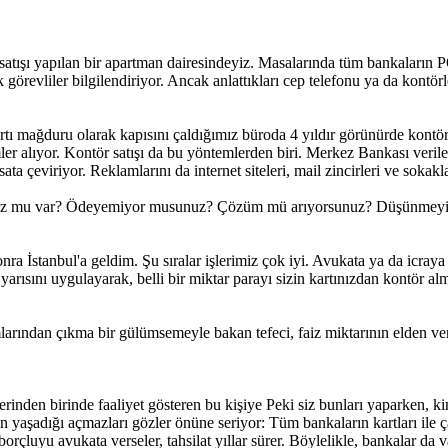
 satışı yapılan bir apartman dairesindeyiz. Masalarında tüm bankaların
görevliler bilgilendiriyor. Ancak anlattıkları cep telefonu ya da kontörle
tı mağduru olarak kapısını çaldığımız büroda 4 yıldır görünürde kontör v
ler alıyor. Kontör satışı da bu yöntemlerden biri. Merkez Bankası verile
ata çeviriyor. Reklamlarını da internet siteleri, mail zincirleri ve sokakla
unuz mu var? Ödeyemiyor musunuz? Çözüm mü arıyorsunuz? Düşünmeyin so
nra İstanbul'a geldim. Şu sıralar işlerimiz çok iyi. Avukata ya da icra
arısını uygulayarak, belli bir miktar parayı sizin kartınızdan kontör 
arından çıkma bir gülümsemeyle bakan tefeci, faiz miktarının elden veri
tlerinden birinde faaliyet gösteren bu kişiye Peki siz bunları yaparken
zin yaşadığı açmazları gözler önüne seriyor: Tüm bankaların kartları il
 borçluyu avukata verseler, tahsilat yıllar sürer. Böylelikle, bankalar 