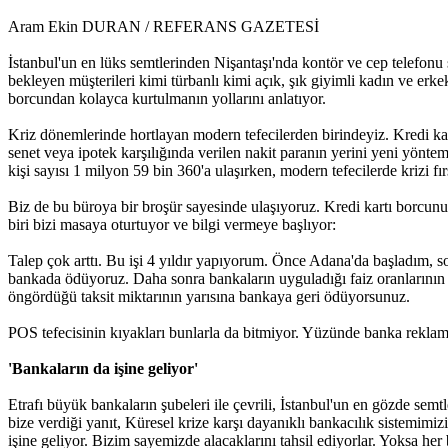
Aram Ekin DURAN / REFERANS GAZETESİ
İstanbul'un en lüks semtlerinden Nişantaşı'nda kontör ve cep telefonu
bekleyen müşterileri kimi türbanlı kimi açık, şık giyimli kadın ve erkek 
borcundan kolayca kurtulmanın yollarını anlatıyor.
Kriz dönemlerinde hortlayan modern tefecilerden birindeyiz. Kredi kar
senet veya ipotek karşılığında verilen nakit paranın yerini yeni yöntem
kişi sayısı 1 milyon 59 bin 360'a ulaşırken, modern tefecilerde krizi fırs
Biz de bu büroya bir broşür sayesinde ulaşıyoruz. Kredi kartı borc
biri bizi masaya oturtuyor ve bilgi vermeye başlıyor:
Talep çok arttı. Bu işi 4 yıldır yapıyorum. Önce Adana'da başladım, so
bankada ödüyoruz. Daha sonra bankaların uyguladığı faiz oranlarının y
öngördüğü taksit miktarının yarısına bankaya geri ödüyorsunuz.
POS tefecisinin kıyakları bunlarla da bitmiyor. Yüzünde banka reklaml
'Bankaların da işine geliyor'
Etrafı büyük bankaların şubeleri ile çevrili, İstanbul'un en gözde sem
bize verdiği yanıt, Küresel krize karşı dayanıklı bankacılık sistemimi
işine geliyor. Bizim sayemizde alacaklarını tahsil ediyorlar. Yoksa her