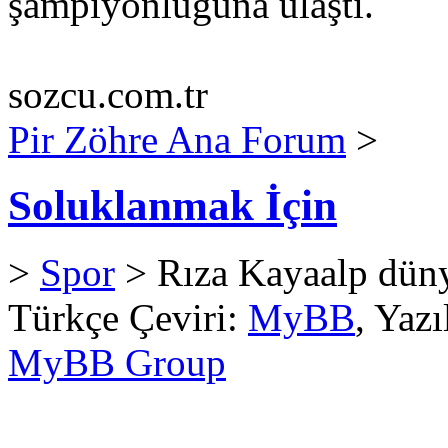
şampiyonluğuna ulaştı.
sozcu.com.tr
Pir Zöhre Ana Forum
>
Soluklanmak İçin
>
Spor
> Rıza Kayaalp dün
Türkçe Çeviri:
MyBB
, Yaz
MyBB Group