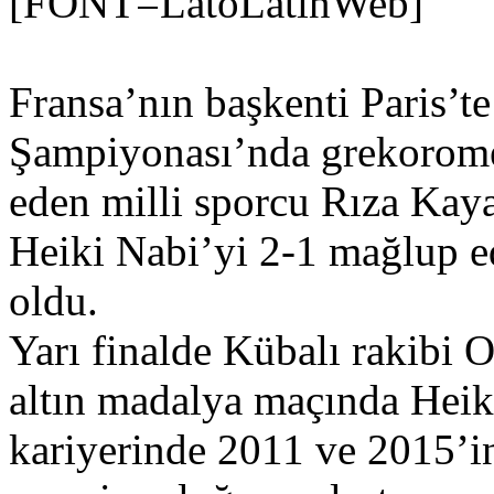
[FONT=LatoLatinWeb]
Fransa’nın başkenti Paris’
Şampiyonası’nda grekorome
eden milli sporcu Rıza Kaya
Heiki Nabi’yi 2-1 mağlup e
oldu.
Yarı finalde Kübalı rakibi 
altın madalya maçında Heik
kariyerinde 2011 ve 2015’i