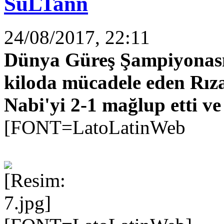
SuLTann
24/08/2017, 22:11
Dünya Güreş Şampiyonası
kiloda mücadele eden Rıza
Nabi'yi 2-1 mağlup etti ve
[FONT=LatoLatinWeb