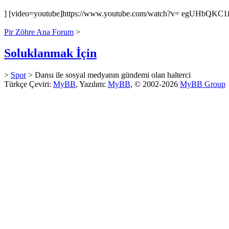
] [video=youtube]https://www.youtube.com/watch?v= egUHbQKC1io
Pir Zöhre Ana Forum
>
Soluklanmak İçin
>
Spor
> Dansı ile sosyal medyanın gündemi olan halterci
Türkçe Çeviri:
MyBB
, Yazılım:
MyBB
, © 2002-2026
MyBB Group