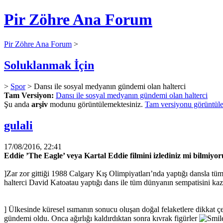
Pir Zöhre Ana Forum
Pir Zöhre Ana Forum
>
Soluklanmak İçin
>
Spor
> Dansı ile sosyal medyanın gündemi olan halterci
Tam Versiyon:
Dansı ile sosyal medyanın gündemi olan halterci
Şu anda
arşiv
modunu görüntülemektesiniz.
Tam versiyonu görüntüle
gulali
17/08/2016, 22:41
Eddie ’The Eagle’ veya Kartal Eddie filmini izlediniz mi bilmiyo
]Zar zor gittiği 1988 Calgary Kış Olimpiyatları’nda yaptığı dansla tü
halterci David Katoatau yaptığı dans ile tüm dünyanın sempatisini kaz
] Ülkesinde küresel ısımanın sonucu oluşan doğal felaketlere dikkat 
gündemi oldu. Onca ağırlığı kaldırdıktan sonra kıvrak figürler