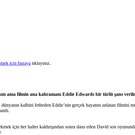
mek için buraya
tıklayınız.
rum ama filmin ana kahramanı Eddie Edwards bir türlü şans verilmey
m dünyanın kalbini fetheden Eddie’nin gerçek hayatını anlatan filmini m
andı.
çekmek için her halter kaldırışından sonra dans eden David son oyunun