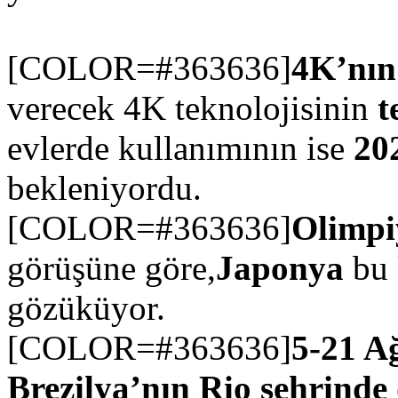
[COLOR=#363636]
4K’nın
verecek 4K teknolojisinin
t
evlerde kullanımının ise
20
bekleniyordu.
[COLOR=#363636]
Olimpiy
görüşüne göre,
Japonya
bu 
gözüküyor.
[COLOR=#363636]
5-21 A
Brezilya’nın Rio şehrinde