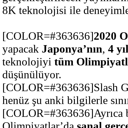
8K teknolojisi ile deneyiml
[COLOR=#363636]
2020 O
yapacak
Japonya’nın
,
4 yı
teknolojiyi
tüm Olimpiyatl
düşünülüyor.
[COLOR=#363636]Slash Gear
henüz şu anki bilgilerle sınır
[COLOR=#363636]Ayrıca b
Olimpiyatlar’da
sanal gerç