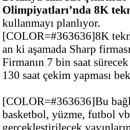
Olimpiyatları’nda 8K tekn
kullanmayı planlıyor.
[COLOR=#363636]8K teknoloj
an ki aşamada Sharp firması
Firmanın 7 bin saat sürecek
130 saat çekim yapması bek
[COLOR=#363636]Bu bağlamd
basketbol, yüzme, futbol vb
gerçekleştirilecek yayınlar