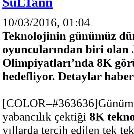
SuLTann
10/03/2016, 01:04
Teknolojinin günümüz dü
oyuncularından biri olan
Olimpiyatları’nda 8K görü
hedefliyor. Detaylar habe
[COLOR=#363636]Günümüzd
yabancılık çektiği
8K teknol
yıllarda tercih edilen tek 