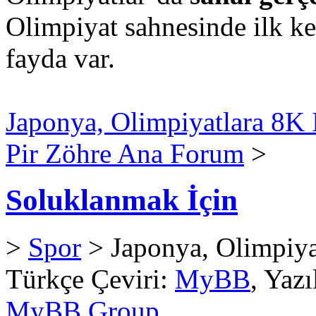
Olimpiyat sahnesinde ilk ke
fayda var.
Japonya, Olimpiyatlara 8K I
Pir Zöhre Ana Forum
>
Soluklanmak İçin
>
Spor
> Japonya, Olimpiyat
Türkçe Çeviri:
MyBB
, Yaz
MyBB Group