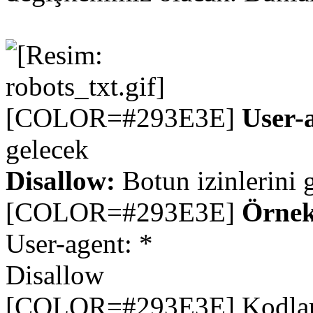
[COLOR=#293E3E]
User-
gelecek
Disallow:
Botun izinlerini 
[COLOR=#293E3E]
Örnek
User-agent: *
Disallow
[COLOR=#293E3E] Kodlarım