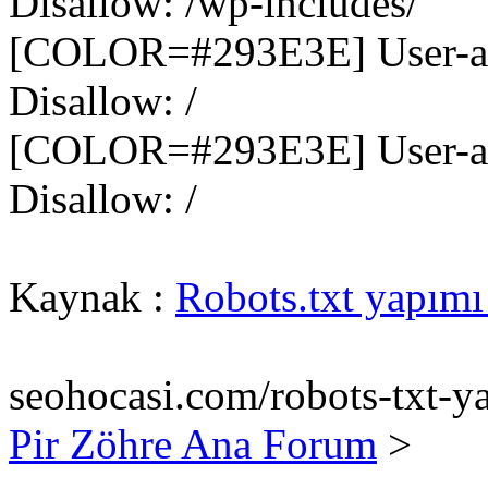
Disallow: /wp-includes/
[COLOR=#293E3E] User-age
Disallow: /
[COLOR=#293E3E] User-ag
Disallow: /
Kaynak :
Robots.txt yapım
seohocasi.com/robots-txt-y
Pir Zöhre Ana Forum
>