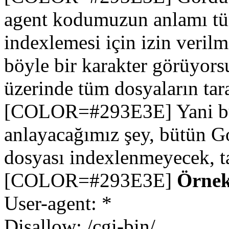
agent kodumuzun anlamı tüm
indexlemesi için izin verilme
böyle bir karakter görüyors
üzerinde tüm dosyaların tar
[COLOR=#293E3E] Yani bu 
anlayacağımız şey, bütün Go
dosyası indexlenmeyecek, 
[COLOR=#293E3E]
Örnek
User-agent: *
Disallow: /cgi-bin/