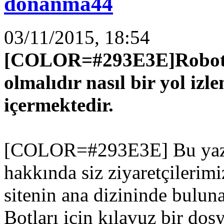
donanma44
03/11/2015, 18:54
[COLOR=#293E3E]Robots.tx
olmalıdır nasıl bir yol izl
içermektedir.
[COLOR=#293E3E] Bu yazı
hakkında siz ziyaretçilerimi
sitenin ana dizininde bulu
Botları için kılavuz bir dos