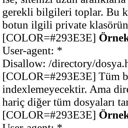
gerekli bilgileri toplar. Bu 
botun ilgili private klasör
[COLOR=#293E3E]
Örnek
User-agent: *
Disallow: /directory/dosya.
[COLOR=#293E3E] Tüm botla
indexlemeyecektir. Ama dir
hariç diğer tüm dosyaları ta
[COLOR=#293E3E]
Örnek
User-agent: *