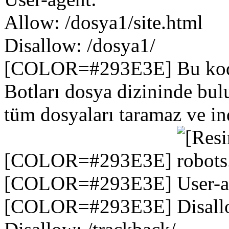
Allow: /dosya1/site.html
Disallow: /dosya1/
[COLOR=#293E3E] Bu kodla
Botları dosya dizininde bul
tüm dosyaları taramaz ve i
[COLOR=#293E3E]
[COLOR=#293E3E] User-ag
[COLOR=#293E3E] Disallo