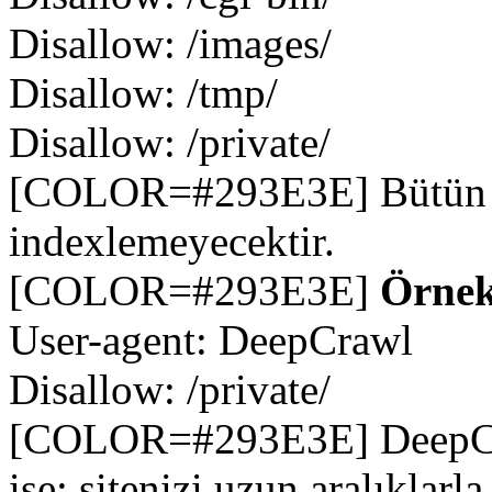
Disallow: /images/
Disallow: /tmp/
Disallow: /private/
[COLOR=#293E3E] Bütün go
indexlemeyecektir.
[COLOR=#293E3E]
Örnek
User-agent: DeepCrawl
Disallow: /private/
[COLOR=#293E3E] DeepCraw
ise; sitenizi uzun aralıklarl