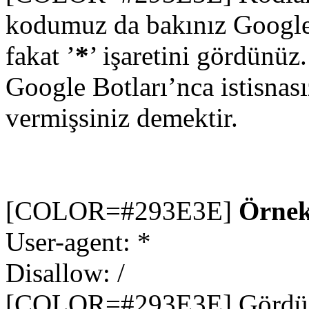
kodumuz da bakınız Google B
fakat ’
*
’ işaretini gördünüz
Google Botları’nca istisnas
vermişsiniz demektir.
[COLOR=#293E3E]
Örnek
User-agent: *
Disallow: /
[COLOR=#293E3E] Gördüğünü