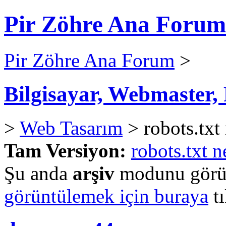
Pir Zöhre Ana Forum
Pir Zöhre Ana Forum
>
Bilgisayar, Webmaster
>
Web Tasarım
> robots.txt
Tam Versiyon:
robots.txt n
Şu anda
arşiv
modunu görün
görüntülemek için buraya
tı