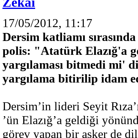
Zekai
17/05/2012, 11:17
Dersim katliamı sırasında
polis: "Atatürk Elazığ'a g
yargılaması bitmedi mi' di
yargılama bitirilip idam ed
Dersim’in lideri Seyit Rıza
’ün Elazığ’a geldiği yönün
görev yapan bir asker de dil