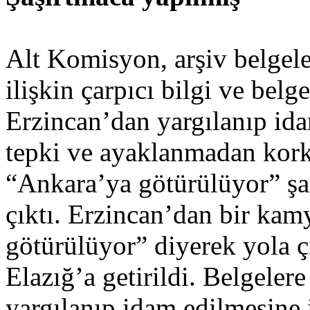
Alt Komisyon, arşiv belgel
ilişkin çarpıcı bilgi ve belg
Erzincan’dan yargılanıp idam
tepki ve ayaklanmadan kor
“Ankara’ya götürülüyor” şa
çıktı. Erzincan’dan bir ka
götürülüyor” diyerek yola çı
Elazığ’a getirildi. Belgeler
yargılanıp idam edilmesine