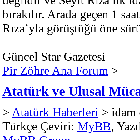
değildir ve Seyit Rıza ilk i
bırakılır. Arada geçen 1 saa
Rıza’yla görüştüğü öne sürü
Güncel Star Gazetesi
Pir Zöhre Ana Forum
>
Atatürk ve Ulusal Müca
>
Atatürk Haberleri
> idam 
Türkçe Çeviri:
MyBB
, Yaz