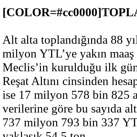
[COLOR=#cc0000]TOPL
Alt alta toplandığında 88 yı
milyon YTL’ye yakın maaş ö
Meclis’in kurulduğu ilk gü
Reşat Altını cinsinden hesa
ise 17 milyon 578 bin 825 
verilerine göre bu sayıda a
737 milyon 793 bin 337 YTL.
yaklaşık 54.5 ton.