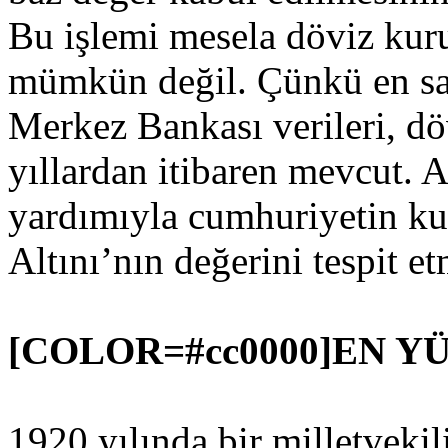
Bu işlemi mesela döviz ku
mümkün değil. Çünkü en sağ
Merkez Bankası verileri, dö
yıllardan itibaren mevcut. 
yardımıyla cumhuriyetin ku
Altını’nın değerini tespit
[COLOR=#cc0000]EN Y
1920 yılında bir milletvekil