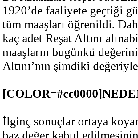
1920’de faaliyete geçtiği g
tüm maaşları öğrenildi. Da
kaç adet Reşat Altını alınab
maaşların bugünkü değerini 
Altını’nın şimdiki değeriyle
[COLOR=#cc0000]NEDE
İlginç sonuçlar ortaya koya
baz değer kabul edilmesinin 