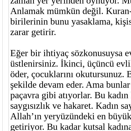
zaman yer yerinden oynuyor. Müs
Anlamak mümkün değil. Kuran-ı 
birilerinin bunu yasaklama, kiş
zarar getirir.
Eğer bir ihtiyaç sözkonusuysa ev
üstlenirsiniz. İkinci, üçüncü evli
öder, çocuklarını okutursunuz. B
şekilde devam eder. Ama bunlar s
paçavra gibi atıyorlar. Bu kadın
saygısızlık ve hakaret. Kadın sa
Allah’ın yeryüzündeki en büyük 
getiriyor. Bu kadar kutsal kadın