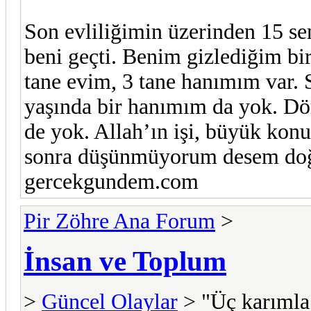
Son evliliğimin üzerinden 15 s
beni geçti. Benim gizlediğim bi
tane evim, 3 tane hanımım var. 
yaşında bir hanımım da yok. Dö
de yok. Allah’ın işi, büyük ko
sonra düşünmüyorum desem doğ
gercekgundem.com
Pir Zöhre Ana Forum
>
İnsan ve Toplum
>
Güncel Olaylar
> "Üç karımla