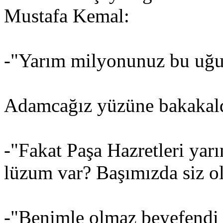
Mustafa Kemal:
-"Yarım milyonunuz bu uğur
Adamcağız yüzüne bakakald
-"Fakat Paşa Hazretleri ya
lüzum var? Başımızda siz ol
-"Benimle olmaz beyefendi h