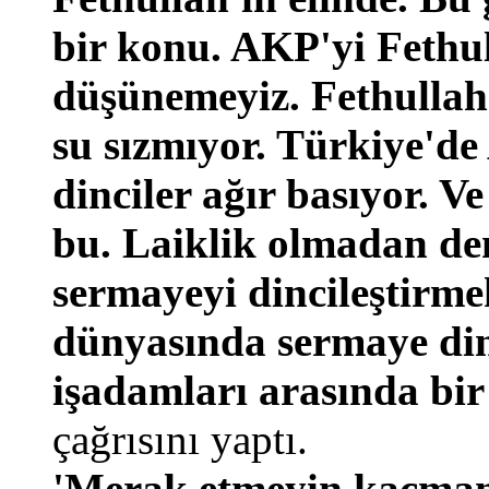
bir konu. AKP'yi Fethu
düşünemeyiz. Fethulla
su sızmıyor. Türkiye'de
dinciler ağır basıyor. V
bu. Laiklik olmadan d
sermayeyi dincileştirm
dünyasında sermaye din
işadamları arasında bir
çağrısını yaptı.
'Merak etmeyin kaçma