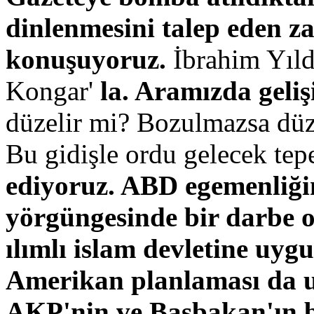
dinlenmesini talep eden za
konuşuyoruz.
İbrahim Yıld
Kongar'
la. Aramızda geliş
düzelir mi? Bozulmazsa düz
Bu gidişle ordu gelecek tep
ediyoruz.
ABD egemenliği
yörgüngesinde bir darbe ol
ılımlı islam devletine uyg
Amerikan planlaması da 
AKP'nin ve Başbakan'ın b