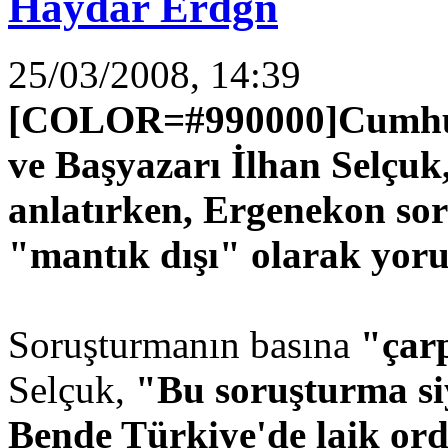
Haydar Erdgn
25/03/2008, 14:39
[COLOR=#990000]Cumhuriy
ve Başyazarı İlhan Selçuk
anlatırken, Ergenekon so
"mantık dışı" olarak yor
Soruşturmanın basına
"çar
Selçuk,
"Bu soruşturma siy
Bende Türkiye'de laik ord