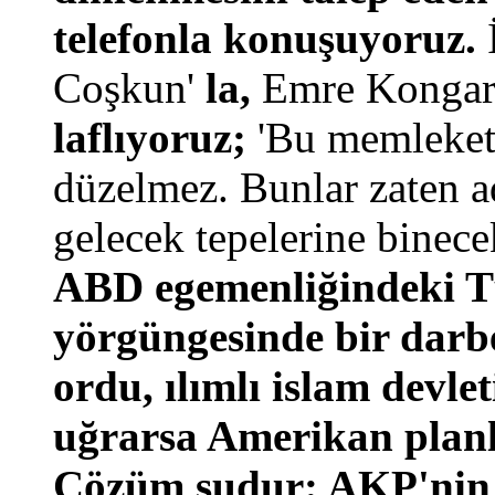
telefonla konuşuyoruz.
Coşkun'
la,
Emre Kongar
laflıyoruz;
'Bu memleket
düzelmez. Bunlar zaten a
gelecek tepelerine binece
ABD egemenliğindeki T
yörgüngesinde bir darbe
ordu, ılımlı islam devle
uğrarsa Amerikan planl
Çözüm şudur: AKP'nin 