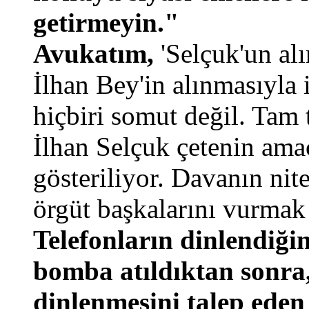
getirmeyin."
Avukatım,
'Selçuk'un al
İlhan Bey'in alınmasıyla il
hiçbiri somut değil. Tam t
İlhan Selçuk çetenin amaç
gösteriliyor. Davanın nite
örgüt başkalarını vurmak 
Telefonların dinlendiği
bomba atıldıktan sonra,
dinlenmesini talep eden