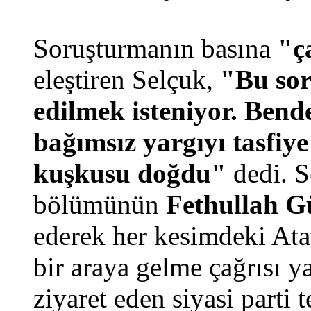
Soruşturmanın basına
"ç
eleştiren Selçuk,
"Bu sor
edilmek isteniyor. Bend
bağımsız yargıyı tasfiy
kuşkusu doğdu"
dedi. 
bölümünün
Fethullah G
ederek her kesimdeki Ata
bir araya gelme çağrısı y
ziyaret eden siyasi parti t