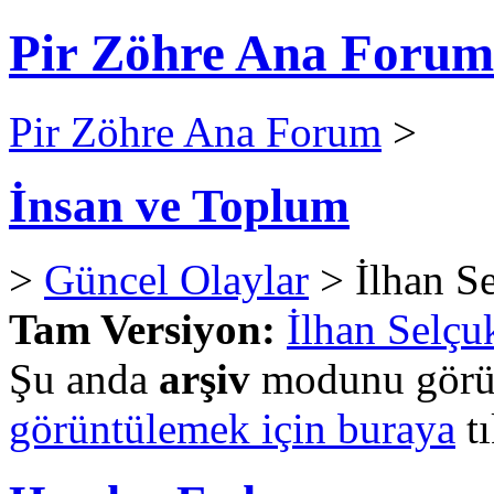
Pir Zöhre Ana Forum
Pir Zöhre Ana Forum
>
İnsan ve Toplum
>
Güncel Olaylar
> İlhan S
Tam Versiyon:
İlhan Selçu
Şu anda
arşiv
modunu görün
görüntülemek için buraya
tı