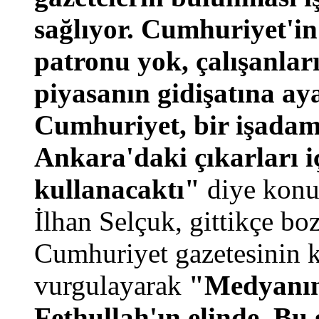
sağlıyor. Cumhuriyet'in
patronu yok, çalışanları
piyasanın gidişatına a
Cumhuriyet, bir işadamı
Ankara'daki çıkarları i
kullanacaktı"
diye konu
İlhan Selçuk, gittikçe b
Cumhuriyet gazetesinin k
vurgulayarak
"Medyanın 
Fethullah'ın elinde. Bu