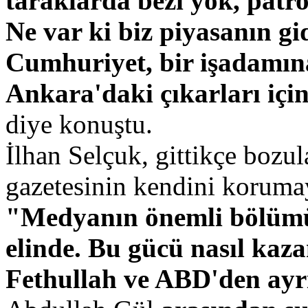
taraklarda bezi yok, patro
Ne var ki biz piyasanın g
Cumhuriyet, bir işadamına
Ankara'daki çıkarları içi
diye konuştu.
İlhan Selçuk, gittikçe boz
gazetesinin kendini korumay
"Medyanın önemli bölümü 
elinde. Bu gücü nasıl kaz
Fethullah ve ABD'den ayr