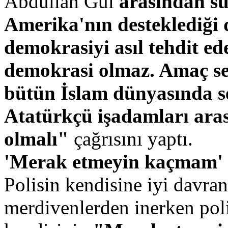
Abdullah Gül
arasından su
Amerika'nın desteklediği d
demokrasiyi asıl tehdit e
demokrasi olmaz. Amaç se
bütün İslam dünyasında s
Atatürkçü işadamları aras
olmalı"
çağrısını yaptı.
'Merak etmeyin kaçmam'
Polisin kendisine iyi davran
merdivenlerden inerken poli