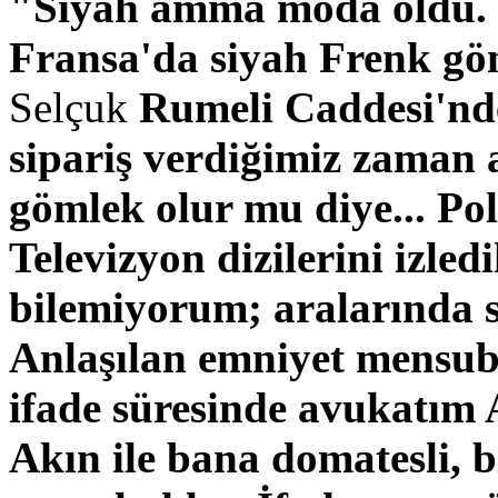
"Siyah amma moda oldu. S
Fransa'da siyah Frenk göm
Selçuk
Rumeli Caddesi'nde
sipariş verdiğimiz zaman 
gömlek olur mu diye... Poli
Televizyon dizilerini izled
bilemiyorum; aralarında si
Anlaşılan emniyet mensubu
ifade süresinde avukatım 
Akın ile bana domatesli, b