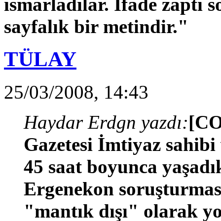
ısmarladılar. İfade zaptı s
sayfalık bir metindir."
TÜLAY
25/03/2008, 14:43
Haydar Erdgn yazdı:
[CO
Gazetesi İmtiyaz sahibi
45 saat boyunca yaşadık
Ergenekon soruşturmas
"mantık dışı" olarak y