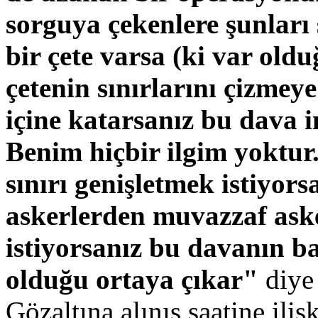
sorguya çekenlere şunları
bir çete varsa (ki var old
çetenin sınırlarını çizmey
içine katarsanız bu dava i
Benim hiçbir ilgim yoktur.
sınırı genişletmek istiyor
askerlerden muvazzaf ask
istiyorsanız bu davanın b
olduğu ortaya çıkar"
diye
Gözaltına alınış saatine iliş