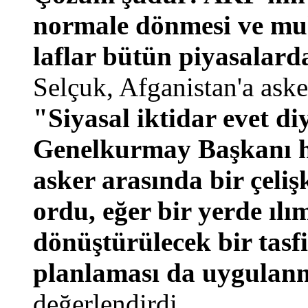
normale dönmesi ve muh
laflar bütün piyasalard
Selçuk, Afganistan'a ask
"Siyasal iktidar evet diy
Genelkurmay Başkanı ha
asker arasında bir çeliş
ordu, eğer bir yerde ılı
dönüştürülecek bir tas
planlaması da uygulan
değerlendirdi.