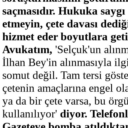
saçmasıdır. Hukuka saygı 
etmeyin, çete davası dediğ
hizmet eder boyutlara get
Avukatım,
'Selçuk'un alın
İlhan Bey'in alınmasıyla ilgi
somut değil. Tam tersi göste
çetenin amaçlarına engel ola
ya da bir çete varsa, bu örg
kullanılıyor'
diyor. Telefon
Gazeteye bomba atıldıktan