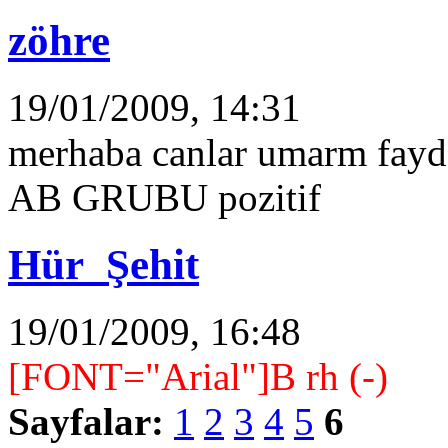
zöhre
19/01/2009, 14:31
merhaba canlar umarm fayd
AB GRUBU pozitif
Hür_Şehit
19/01/2009, 16:48
[FONT="Arial"]B rh (-)
Sayfalar:
1
2
3
4
5
6