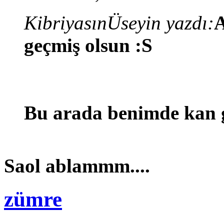
KibriyasınÜseyin yazdı:
A
geçmiş olsun :S
Bu arada benimde kan 
Saol ablammm....
zümre