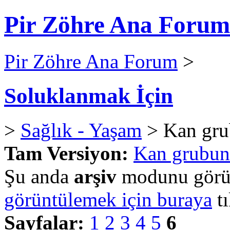
Pir Zöhre Ana Forum
Pir Zöhre Ana Forum
>
Soluklanmak İçin
>
Sağlık - Yaşam
> Kan grub
Tam Versiyon:
Kan grubunu
Şu anda
arşiv
modunu görün
görüntülemek için buraya
tı
Sayfalar:
1
2
3
4
5
6