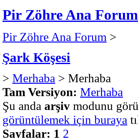
Pir Zöhre Ana Forum
Pir Zöhre Ana Forum
>
Şark Köşesi
>
Merhaba
> Merhaba
Tam Versiyon:
Merhaba
Şu anda
arşiv
modunu görün
görüntülemek için buraya
tı
Sayfalar:
1
2