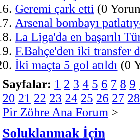
Geremi çark etti
(0 Yorum
Arsenal bombayı patlatıy
La Liga'da en başarılı Tü
F.Bahçe'den iki transfer 
İki maçta 5 gol atıldı
(0 Y
Sayfalar:
1
2
3
4
5
6
7
8
9
20
21
22
23
24
25
26
27
28
Pir Zöhre Ana Forum
>
Soluklanmak İçin