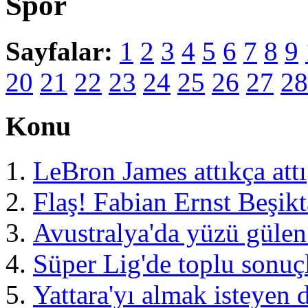
Spor
Sayfalar:
1
2
3
4
5
6
7
8
9
20
21
22
23
24
25
26
27
28
Konu
LeBron James attıkça attı
Flaş! Fabian Ernst Beşikt
Avustralya'da yüzü gülen
Süper Lig'de toplu sonuç
Yattara'yı almak isteyen 