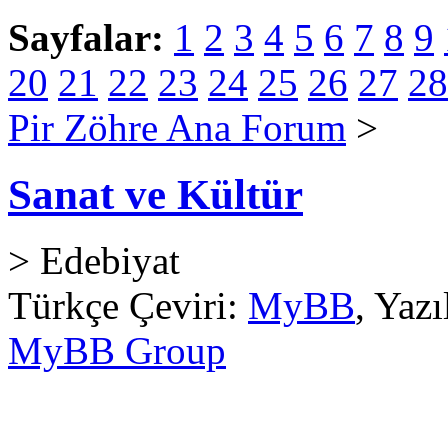
Sayfalar:
1
2
3
4
5
6
7
8
9
20
21
22
23
24
25
26
27
28
Pir Zöhre Ana Forum
>
Sanat ve Kültür
> Edebiyat
Türkçe Çeviri:
MyBB
, Yaz
MyBB Group