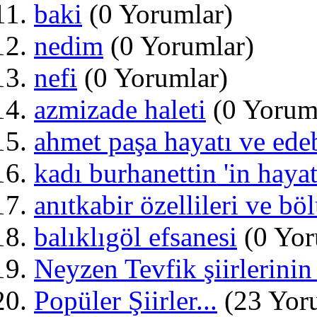
baki
(0 Yorumlar)
nedim
(0 Yorumlar)
nefi
(0 Yorumlar)
azmizade haleti
(0 Yorum
ahmet paşa hayatı ve edeb
kadı burhanettin 'in hayat
anıtkabir özellileri ve bö
balıklıgöl efsanesi
(0 Yor
Neyzen Tevfik şiirlerini
Popüler Şiirler...
(23 Yor