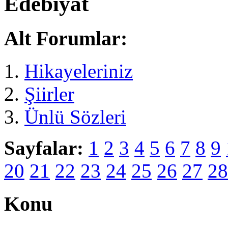
Edebiyat
Alt Forumlar:
Hikayeleriniz
Şiirler
Ünlü Sözleri
Sayfalar:
1
2
3
4
5
6
7
8
9
20
21
22
23
24
25
26
27
28
Konu