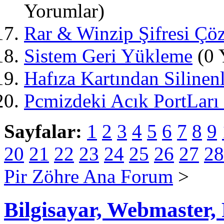
Yorumlar)
Rar & Winzip Şifresi Çö
Sistem Geri Yükleme
(0 
Hafıza Kartından Silinenl
Pcmizdeki Acık PortLarı
Sayfalar:
1
2
3
4
5
6
7
8
9
20
21
22
23
24
25
26
27
28
Pir Zöhre Ana Forum
>
Bilgisayar, Webmaster