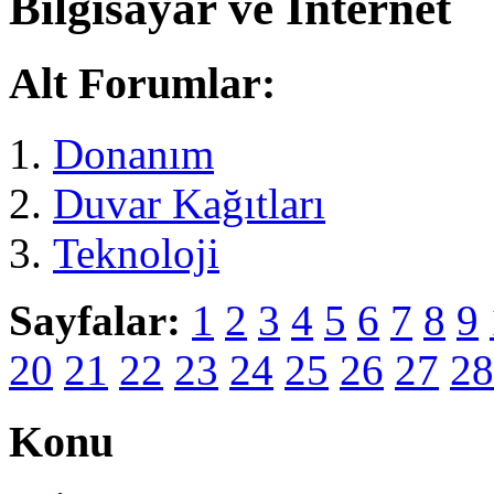
Bilgisayar ve İnternet
Alt Forumlar:
Donanım
Duvar Kağıtları
Teknoloji
Sayfalar:
1
2
3
4
5
6
7
8
9
20
21
22
23
24
25
26
27
28
Konu